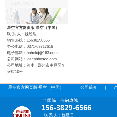
CONTACT
星空官方网页版-星空（中国）
联 系 人：魏经理
销售热线：15638296566
办公电话：0371-63717616
电子邮箱：hnhcfdj@163.com
公司网站：josephbosco.com
公司地址：河南 · 郑州市中原区车
兴街10号
星空官方网页版-星空（中国）
|
公司简介
|
联 系 人：魏经理