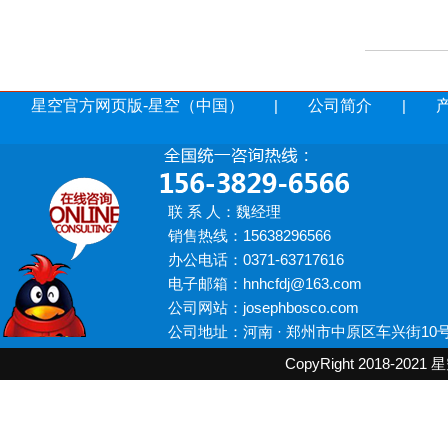
星空官方网页版-星空（中国）
|
公司简介
|
联 系 人：魏经理
销售热线：15638296566
办公电话：0371-63717616
电子邮箱：hnhcfdj@163.com
公司网站：josephbosco.com
公司地址：河南 · 郑州市中原区车兴街10
CopyRight 2018-2021
星