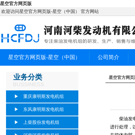
星空官方网页版
欢迎访问星空官方网页版-星空（中国） 官方网站
星空官方网页版-星空（中国）
公司简介
客户服务
联系我们
业务分类
星空官方网页
BUSSINESS
▶ 重庆康明斯发电机组
▶ 东风康明斯发电机组
柴油发电机
▶ 上柴股份发电机组
进行处理，
在箱体内部