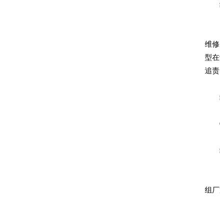
细
⑥、
维修
型在
追责
细
⑦、
细
以
组厂