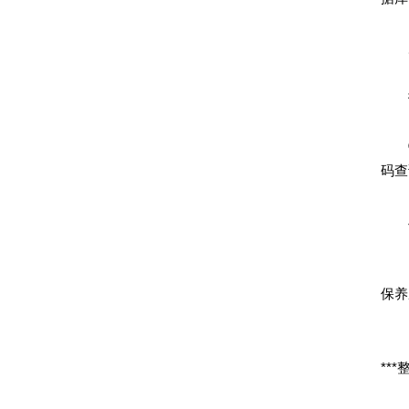
产
微
③
码查
工
④、
保养
冒机
**