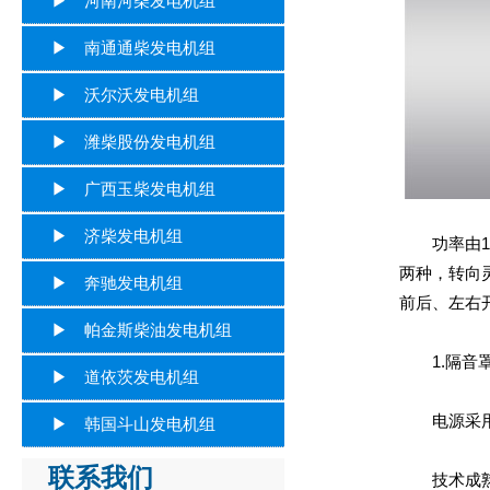
▶ 河南河柴发电机组
▶ 南通通柴发电机组
▶ 沃尔沃发电机组
▶ 潍柴股份发电机组
▶ 广西玉柴发电机组
▶ 济柴发电机组
功率由10千
两种，转向
▶ 奔驰发电机组
前后、左右
▶ 帕金斯柴油发电机组
1.隔音
▶ 道依茨发电机组
电源采用
▶ 韩国斗山发电机组
联系我们
技术成熟