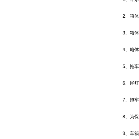
2、箱体装
3、箱体外
4、箱体密
5、拖车底
6、尾灯配
7、拖车配
8、为保证
9、车箱内