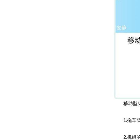
移动型柴
1.拖车柴
2.机组的