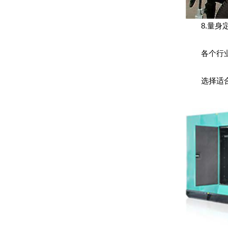
8.量身定
各个行业对
选择适合您